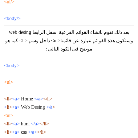
</ul>
</body>
بعد ذلك نقوم بانشاء القوائم الفرعية اسفل الرابط web desing
وستكون هذة القوائم عبارة عن قائمة<ul> داخل وسم <li> كما هو
موضح فى الكود التالى :
<body>
<ul>
<a>
H
ome
</a>
</li>
<li>
<a>
Web Desing
</a>
<li>
<ul>
<a>
html
</a>
</li>
<li>
<a>
css
</a>
</li>
<li>