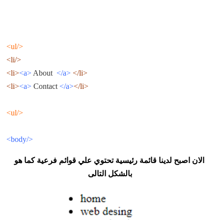
</ul>
</li>
<a>
About
</a>
</li>
<li>
<a>
Contact
</a>
</li>
<li>
</ul>
</body>
الان اصبح لدينا قائمة رئيسية تحتوي علي قوائم فرعية كما هو
بالشكل التالى