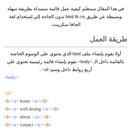
في هذا المقال سنتعلم كيفية عمل قائمة منسدلة بطريقة سهلة
وبسيطة عن طريق html & css بدون الحاجة إلي إستخدام لغة
الجافا سكريبت.
طريقة العمل
أولا نقوم بإنشاء ملف html الذي يحتوي علي الوسوم الخاصة
بالقائمة داخل الـ <body> نقوم بإنشاء قائمة رئيسية تحتوي علي
أربع روابط داخل وسم<ul> .
<body>
<ul>
<a>
home
</a>
</li>
<li>
<a>
web desing
</a>
</li>
<li>
<a>
about
</a>
</li>
<li>
<a>
contact
</a>
</li>
<li>