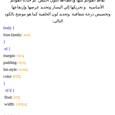
نقاط القوائم منها وإعطاءها اللون الأبيض ثم حددنا القوائم
الأساسية و تحريكها إلي اليسار وتحديد عرضها وإرتفاعها
وتخصيص درجة شفافية وتحديد لون الخلفية كما هو موضح بالكود
التالى:
body
}
font-family:
arial
{
} ul
0px
;margin:
0px
;padding:
none
;list-style:
#fff
;color :
{
ul
li
}
left
;float:
240px
;width: