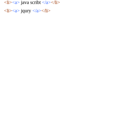
<a>
java
scribt
</a>
</li>
<li>
<a>
jqury
</a>
</li>
<li>