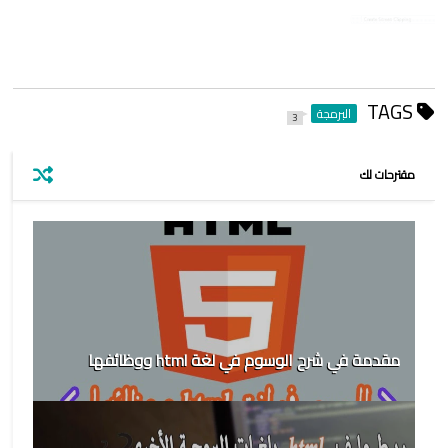
TAGS
البرمجة
3
مقترحات لك
مقدمة في شرح الوسوم في لغة html ووظائفها