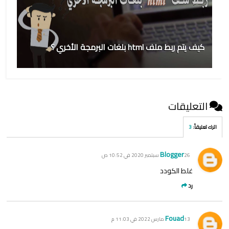
كيف يتم ربط ملف html بلغات البرمجة الأخري ؟
التعليقات
اترك تعليقاً
:
3
Blogger
26 سبتمبر 2020 في 10:52 ص
غلط الكودد
رد
Fouad
13 مارس 2022 في 11:03 م