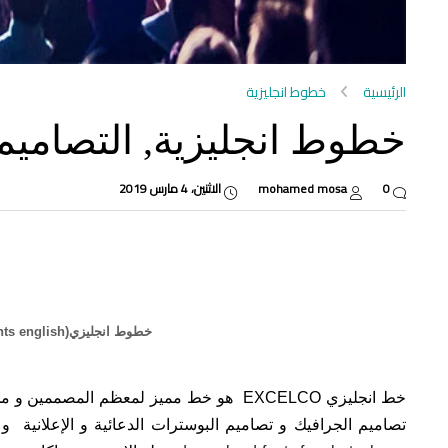
الرئيسية
خطوط انجليزية
خطوط انجليزية, التصاميم ont EXCELCO
0
mohamed mosa
الاثنين، 4 مارس 2019
خطوط انجليزي(fonts english)إحترافية للتصميم ( خط انجليزيEXCELCO )
تصاميم الجرافيك و تصاميم البوسترات الدعائية و الإعلانية و 