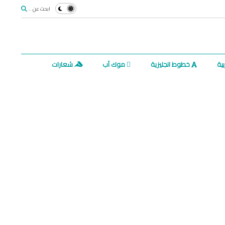
ابحث عن ...
ية
خطوط انجليزية
موك آب
شعارات