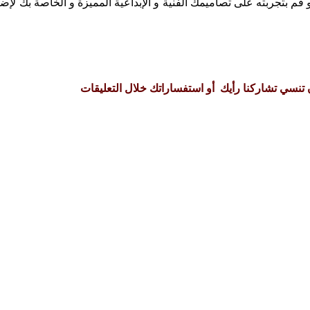
 قم بتجربته على تصاميمك الفنية و الإبداعية المميزة و الخاصة بك لإضا
ن تنسي تشاركنا رأيك أو استفساراتك خلال التعليقات