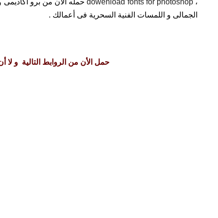
،
dowenload fonts for photoshop
حمله الان من برو اكاديمى و
الجمالى و اللمسات الفنية السحرية فى أعمالك .
حمل الأن من الروابط التالية و لا أ