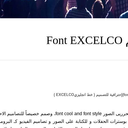
F
خط انجليزي EXCELCO هو خط مميز لمعظم المصممين و محرريى الصور font cool and font style، وصمم 
بوسترات الحفلات و للكتابة على الصور و تصاميم الفيديو كـ البرومو 