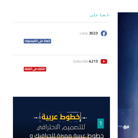
تابعنا على
Likes
3023
تابعنا على الفيسبوك
Subscribe
4213
اشترك فى القناة
1
خطوط عربية مميزة للجرافيك و