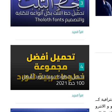
3
تحميل خط الثلث بكل أنواعه للكتابة
والتصميم Tholoth fonts
اقرأ المزيد
4
تحميل خطوط عربية للورد أفضل
100 خط 2021
اقرأ المزيد
خصيصاً للتصاميم الاحترافية كــ
و الانترو