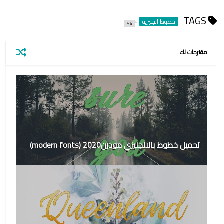
TAGS
خطوط انجليزية
54
مقترحات لك
تحميل خطوط بالانجليزي مودرن2020 (modern fonts)