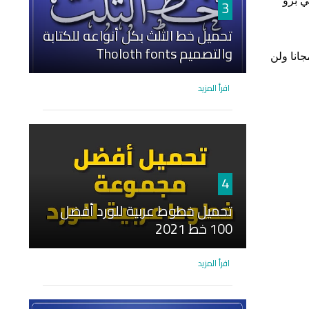
ي برو
3
تحميل خط الثلث بكل أنواعه للكتابة
والتصميم Tholoth fonts
انا ولن
اقرأ المزيد
4
تحميل خطوط عربية للورد أفضل
100 خط 2021
اقرأ المزيد