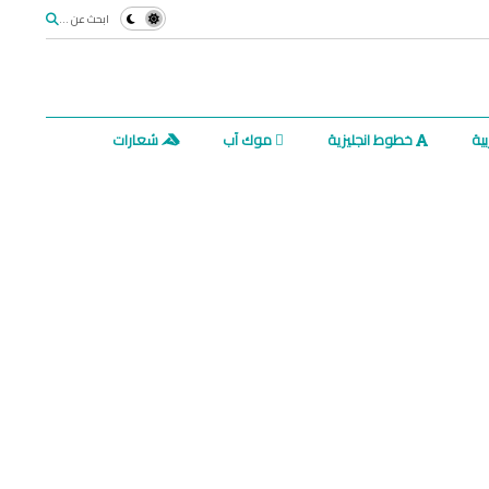
ابحث عن ...
ية
خطوط انجليزية
موك آب
شعارات