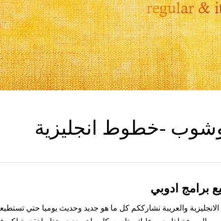
وشوب -خطوط انجليزية
ع برامج ادوبي
لانجليزية والعريبة نشارككم كل ما هو جديد وحديث يوميا حتي تستطيعو