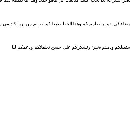
عصر السرعة لذا يجب عليك متابعت كل ماهو جديد وهذا ما نقدمة لكم ف
اء في جميع تصاميمكم وهذا الخط طبعا كما تعوتم من برو اكاديمي مج
مستقبلكم ودمتم بخير‘ ونشكركم علي حسن تعلقاتكم ودعمكم لنا