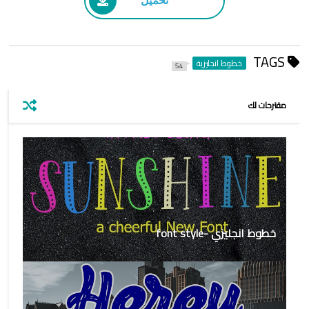
تحميل
TAGS
خطوط انجليزية
54
مقترحات لك
خطوط انجليزي -font style