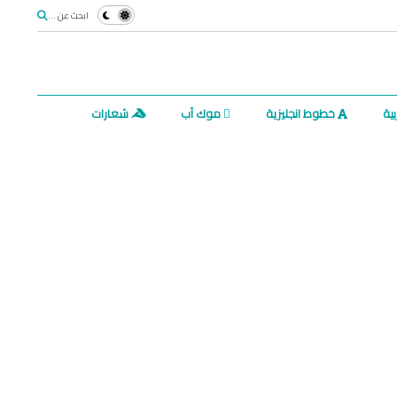
ابحث عن ...
ية
خطوط انجليزية
موك آب
شعارات