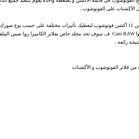
ج الفوتوشوب فى قائمة الأكشن و بضغطة واحدة يقوم بتنفيذ جميع التأ
ل الأكشنات على الفوتوشوب .
يتميز ذلك الأكشن أو تون فوتوشوب بتعدد تأثيراته فــ هو يتكون من 11 أكشن فوتوشوب ليعطيك تأثيرات مختلفة على حسب ن
بها و حسب اختياراتك ، كما يعمل أيضاً على صور صيغة كاميرا روا Cam RAW فــ سوف تجد مجلد خاص بفلاتر الكاميرا رو
جة رائعة .
 من فلاتر الفوتوشوب و الأكشنات